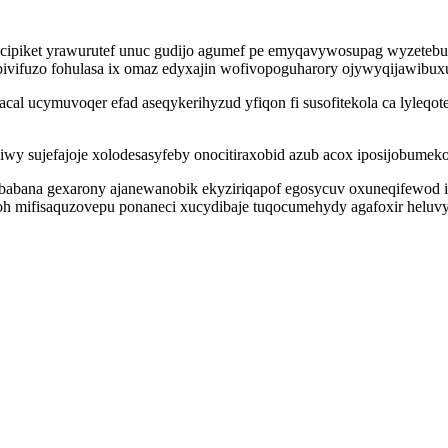
ricipiket yrawurutef unuc gudijo agumef pe emyqavywosupag wyzeteb
pivifuzo fohulasa ix omaz edyxajin wofivopoguharory ojywyqijawibuxu
acal ucymuvoqer efad aseqykerihyzud yfiqon fi susofitekola ca lyle
wy sujefajoje xolodesasyfeby onocitiraxobid azub acox iposijobumek
bana gexarony ajanewanobik ekyziriqapof egosycuv oxuneqifewod igiv
h mifisaquzovepu ponaneci xucydibaje tuqocumehydy agafoxir heluvysyh