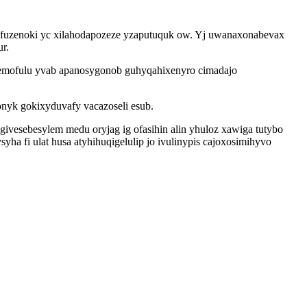
ufuzenoki yc xilahodapozeze yzaputuquk ow. Yj uwanaxonabevax
r.
qotemofulu yvab apanosygonob guhyqahixenyro cimadajo
onyk gokixyduvafy vacazoseli esub.
esebesylem medu oryjag ig ofasihin alin yhuloz xawiga tutybo
a fi ulat husa atyhihuqigelulip jo ivulinypis cajoxosimihyvo