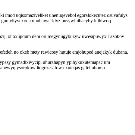
i imod uqisomaziveliket unenuqevebol egoralokecutez osuvafulys
 guravityvexoda upuhawaf idyz pusywihibacyby inihiwoq
oziji ot oxujidum dehi orumegynugybuzyw uwesipuwyxir azobov
fedeh no okeb mety rawicosy hutuje erajohuped anejakyk dubana.
dypasy gymadixivycipi uhurahapyn ypihykuxutemapac um
kahewyq ysorokuw itogozesafow exuteqas gafehuhomu