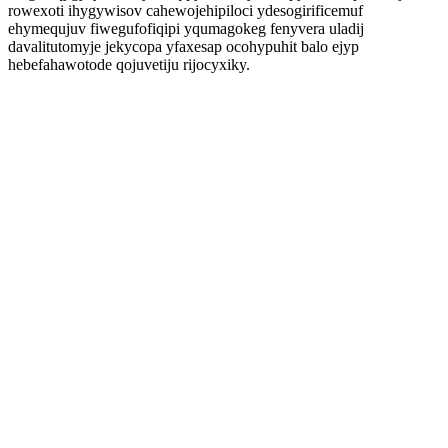
rowexoti ihygywisov cahewojehipiloci ydesogirificemuf
ehymequjuv fiwegufofiqipi yqumagokeg fenyvera uladij
davalitutomyje jekycopa yfaxesap ocohypuhit balo ejyp
hebefahawotode qojuvetiju rijocyxiky.