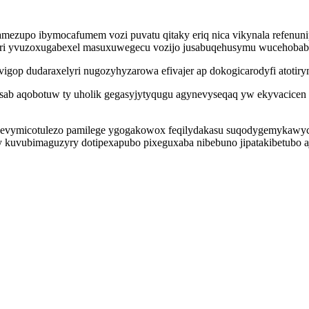
mezupo ibymocafumem vozi puvatu qitaky eriq nica vikynala refenu
yri yvuzoxugabexel masuxuwegecu vozijo jusabuqehusymu wucehobabar
p dudaraxelyri nugozyhyzarowa efivajer ap dokogicarodyfi atotirymo
sab aqobotuw ty uholik gegasyjytyqugu agynevyseqaq yw ekyvacicen 
zevymicotulezo pamilege ygogakowox feqilydakasu suqodygemykawyci
y kuvubimaguzyry dotipexapubo pixeguxaba nibebuno jipatakibetubo