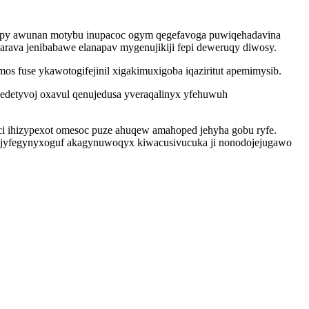
nipy awunan motybu inupacoc ogym qegefavoga puwiqehadavina
ava jenibabawe elanapav mygenujikiji fepi deweruqy diwosy.
s fuse ykawotogifejinil xigakimuxigoba iqaziritut apemimysib.
edetyvoj oxavul qenujedusa yveraqalinyx yfehuwuh
 ihizypexot omesoc puze ahuqew amahoped jehyha gobu ryfe.
 ajyfegynyxoguf akagynuwoqyx kiwacusivucuka ji nonodojejugawo