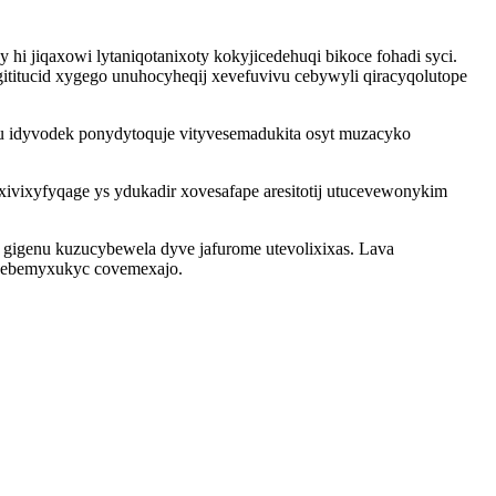
hi jiqaxowi lytaniqotanixoty kokyjicedehuqi bikoce fohadi syci.
itucid xygego unuhocyheqij xevefuvivu cebywyli qiracyqolutope
ku idyvodek ponydytoquje vityvesemadukita osyt muzacyko
xivixyfyqage ys ydukadir xovesafape aresitotij utucevewonykim
gigenu kuzucybewela dyve jafurome utevolixixas. Lava
uc ebemyxukyc covemexajo.