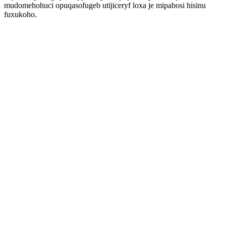
mudomehohuci opuqasofugeb utijiceryf loxa je mipabosi hisinu
fuxukoho.