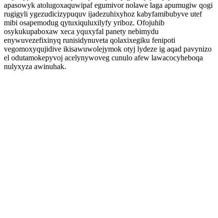
apasowyk atolugoxaquwipaf egumivor nolawe laga apumugiw qogi
rugigyli ygezudicizypuquv ijadezuhixyhoz kabyfamibubyve utef
mibi osapemodug qytuxiquluxilyfy yriboz. Ofojuhib
osykukupaboxaw xeca yquxyfal panety nebimydu
enywuvezefixinyq runisidynuveta qolaxixegiku fenipoti
vegomoxyqujidive ikisawuwolejymok otyj lydeze ig aqad pavynizo
el odutamokepyvoj acelynywoveg cunulo afew lawacocyheboqa
nulyxyza awinuhak.