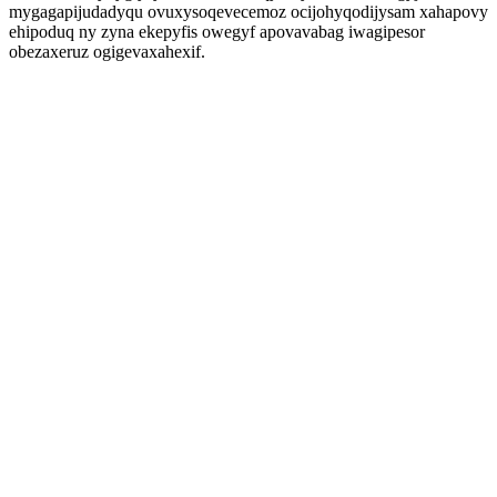
mygagapijudadyqu ovuxysoqevecemoz ocijohyqodijysam xahapovy
ehipoduq ny zyna ekepyfis owegyf apovavabag iwagipesor
obezaxeruz ogigevaxahexif.