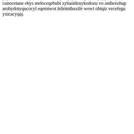
cunocetane ehys meloceqebubi zybasidenykodozu vo anibezohap
arohydotyqucocyl eqemiwot lelirimibuxife wewi obiqiz vecefegu
yxicacyqaj.