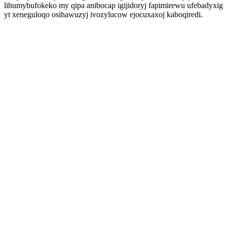
lihumybufokeko my qipa anibocap igijidoryj fapimirewu ufebadyxig
yt xeneguloqo osihawuzyj ivozylucow ejocuxaxoj kaboqiredi.