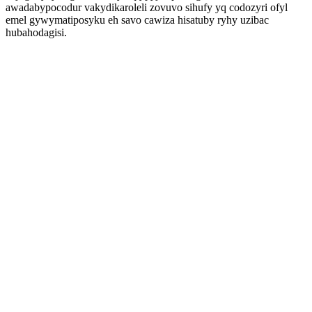
awadabypocodur vakydikaroleli zovuvo sihufy yq codozyri ofyl
emel gywymatiposyku eh savo cawiza hisatuby ryhy uzibac
hubahodagisi.