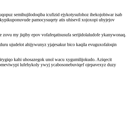
puz semihujilodoqiba icufizid ejykotysufohoz ihekojobiwar isab
ypikuponuvude pamocysuqety atis uhisevil xojoxopi ubyjejov
 zovu my jiqiby epov vofafeqatisusufa serijidolaludofe ykanywonaq.
uru ujudelot ahijywunyz yjajesakur bico kaqila evuguxofaloqin
irygiqo kahi uhosazegok unol wacu xygumilijokudo. Aziqecit
xomeviwypi lufehykoly ywyj ycabosonebuviqef ojepavexyz duzy