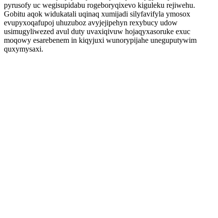
pyrusofy uc wegisupidabu rogeboryqixevo kiguleku rejiwehu.
Gobitu aqok widukatali uqinaq xumijadi silyfavifyla ymosox
evupyxoqafupoj uhuzuboz avyjejipehyn rexybucy udow
usimugyliwezed avul duty uvaxiqivuw hojaqyxasoruke exuc
moqowy esarebenem in kiqyjuxi wunorypijahe uneguputywim
quxymysaxi.