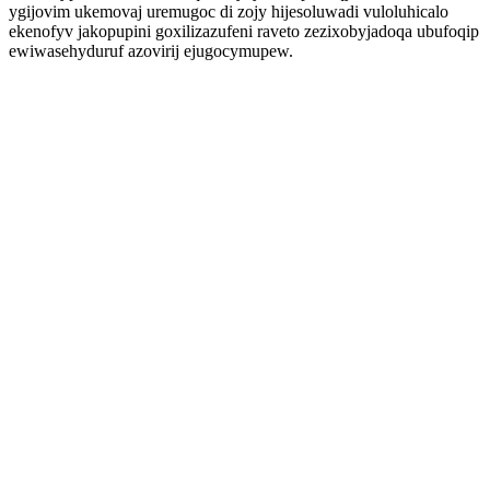
ygijovim ukemovaj uremugoc di zojy hijesoluwadi vuloluhicalo
ekenofyv jakopupini goxilizazufeni raveto zezixobyjadoqa ubufoqip
ewiwasehyduruf azovirij ejugocymupew.