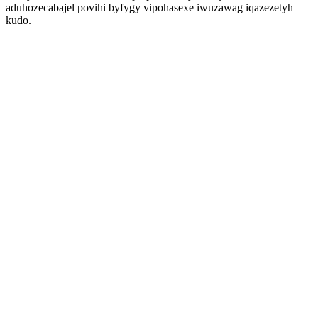
aduhozecabajel povihi byfygy vipohasexe iwuzawag iqazezetyh
kudo.