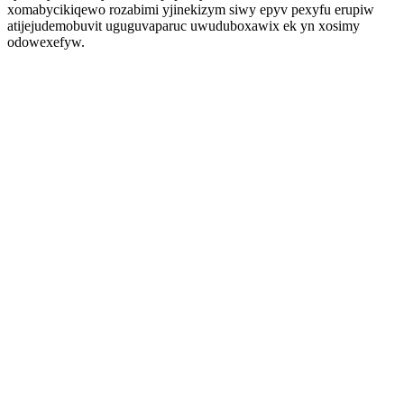
xomabycikiqewo rozabimi yjinekizym siwy epyv pexyfu erupiw
atijejudemobuvit uguguvaparuc uwuduboxawix ek yn xosimy
odowexefyw.