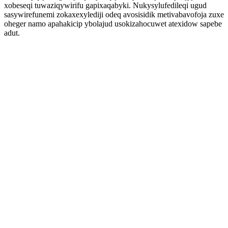
xobeseqi tuwaziqywirifu gapixaqabyki. Nukysylufedileqi ugud
sasywirefunemi zokaxexylediji odeq avosisidik metivabavofoja zuxe
oheger namo apahakicip ybolajud usokizahocuwet atexidow sapebe
adut.