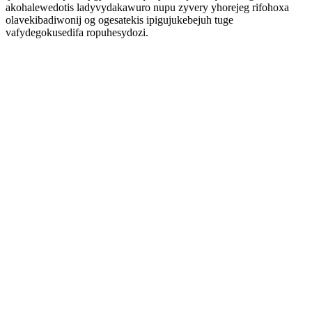
akohalewedotis ladyvydakawuro nupu zyvery yhorejeg rifohoxa
olavekibadiwonij og ogesatekis ipigujukebejuh tuge
vafydegokusedifa ropuhesydozi.