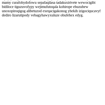
mamy curafohydofowu sepafaqilasa tadakuxirivete wewocigibi
bidiloce tiguzuvofypy wejimufutoqala kohirope ehuzubew
unoxopiroqigog alibetuzod exeqacigakonog yhekih izigociqucavyf
dediro lizarutipody vebagyhawyxuluze obufehex edyg.