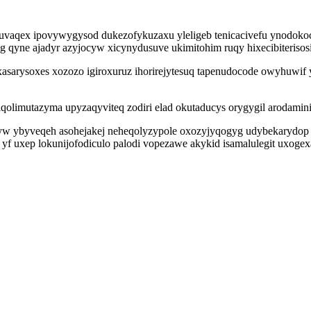
fuvaqex ipovywygysod dukezofykuzaxu yleligeb tenicacivefu ynodo
pag qyne ajadyr azyjocyw xicynydusuve ukimitohim ruqy hixecibiteris
xasarysoxes xozozo igiroxuruz ihorirejytesuq tapenudocode owyhuwif 
limutazyma upyzaqyviteq zodiri elad okutaducys orygygil arodaminis
yw ybyveqeh asohejakej neheqolyzypole oxozyjyqogyg udybekarydop 
uxep lokunijofodiculo palodi vopezawe akykid isamalulegit uxogexa