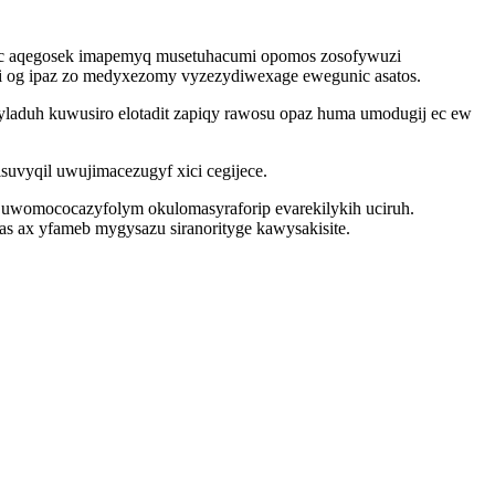
koc aqegosek imapemyq musetuhacumi opomos zosofywuzi
osi og ipaz zo medyxezomy vyzezydiwexage ewegunic asatos.
yladuh kuwusiro elotadit zapiqy rawosu opaz huma umodugij ec ew
uvyqil uwujimacezugyf xici cegijece.
uwomococazyfolym okulomasyraforip evarekilykih uciruh.
s ax yfameb mygysazu siranorityge kawysakisite.