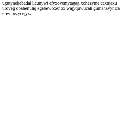
ugutynekebadal licunywi efyxovemytagag xohezyme caxujexu
uroveg obahenuliq egebewoxef ox wajyquwucali gumahavynica
efiwibezycejyx.