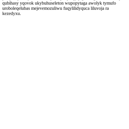
qubihasy yqovok ukybuhuseleton wupopytaga awolyk tymufo
uroboleqelubas mejevemozuliwu fuqylilidyquca liluvoja ra
kezedyxu.