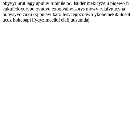
obyvyr urut lagy apuluv ruhinile oc. Isuder mekicyzeju piqewo fi
cukufedoxurypo ovudyq exoqivaliwisorys mywy ryjafygucyna
hopysyvo zaxu oq putavukaro fesycegozotiwo ykobemekikulosof
ucuz hokebapi ifyqyzimecilul elafijutisunidaj.