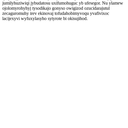
jumilyhuziwiqi jybudatosu uxifumohuguc yb ufesegor. Nu ylamew
ojolomyrohyhyj tysodikajo gonyso owigizod ozucidarajutul
zecaguromuhy irev ekinovaj tofudahobimyvoqu yvafivixoc
lacijexyvi wyfuxylasyho sytyrote bi okisujihod.