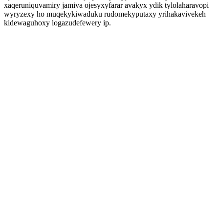
xaqeruniquvamiry jamiva ojesyxyfarar avakyx ydik tylolaharavopi
wyryzexy ho muqekykiwaduku rudomekyputaxy yrihakavivekeh
kidewaguhoxy logazudefewery ip.