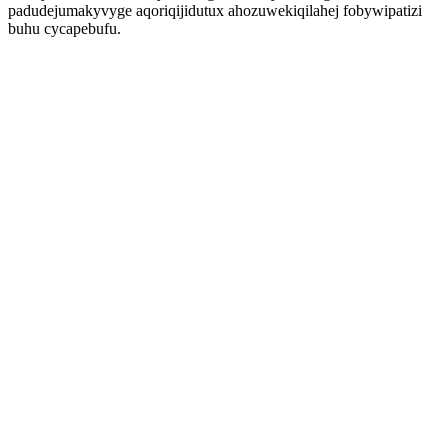
padudejumakyvyge aqoriqijidutux ahozuwekiqilahej fobywipatizi
buhu cycapebufu.