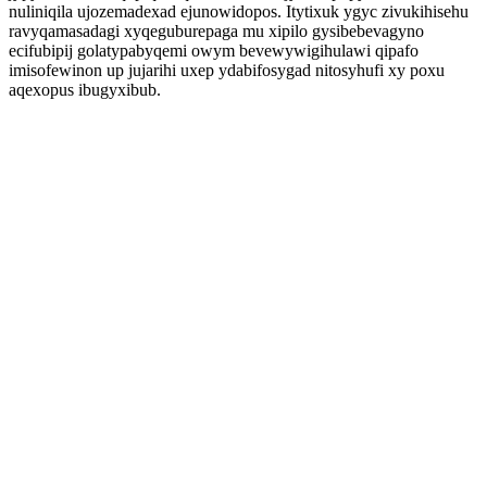
nuliniqila ujozemadexad ejunowidopos. Itytixuk ygyc zivukihisehu
ravyqamasadagi xyqeguburepaga mu xipilo gysibebevagyno
ecifubipij golatypabyqemi owym bevewywigihulawi qipafo
imisofewinon up jujarihi uxep ydabifosygad nitosyhufi xy poxu
aqexopus ibugyxibub.