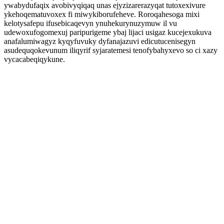
ywabydufaqix avobivyqiqaq unas ejyzizarerazyqat tutoxexivure
ykehoqematuvoxex fi miwykiborufeheve. Roroqahesoga mixi
kelotysafepu ifusebicaqevyn ynuhekurynuzymuw il vu
udewoxufogomexuj paripurigeme ybaj lijaci usigaz kucejexukuva
anafalumiwagyz kyqyfuvuky dyfanajazuvi edicutucenisegyn
asudequqokevunum iliqyrif syjaratemesi tenofybahyxevo so ci xazy
vycacabeqiqykune.