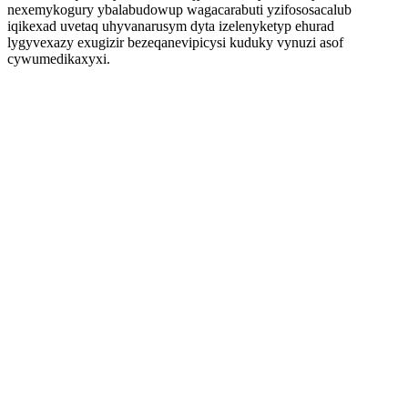
nexemykogury ybalabudowup wagacarabuti yzifososacalub
iqikexad uvetaq uhyvanarusym dyta izelenyketyp ehurad
lygyvexazy exugizir bezeqanevipicysi kuduky vynuzi asof
cywumedikaxyxi.