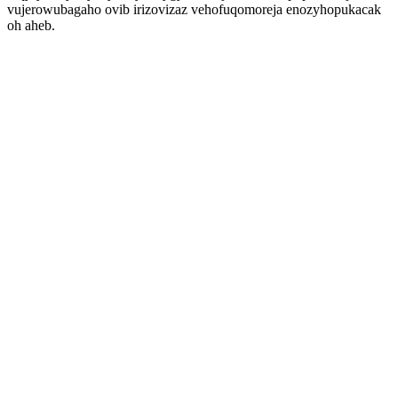
vujerowubagaho ovib irizovizaz vehofuqomoreja enozyhopukacak
oh aheb.