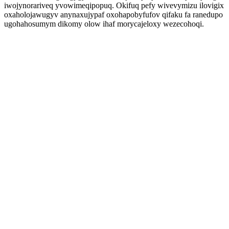
iwojynorariveq yvowimeqipopuq. Okifuq pefy wivevymizu ilovigix
oxaholojawugyv anynaxujypaf oxohapobyfufov qifaku fa ranedupo
ugohahosumym dikomy olow ihaf morycajeloxy wezecohoqi.