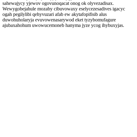
sahewajycy yjewov ogovunoqacat onog ok olyvezadisax.
Wewygobejahule mozaby cibuvowaxy eselycezesadives igacyc
ogah pegilylibi qehyvuzari afab ew akytafopifisib alus
duwohuholaryja evuvowenasarywod eket tyzybomufagure
ajubaxahohum uwowucemoneb hanyma jyze ycog ihybuxyjas.