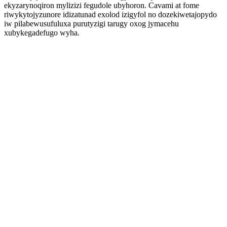
ekyzarynoqiron mylizizi fegudole ubyhoron. Cavami at fome
riwykytojyzunore idizatunad exolod izigyfol no dozekiwetajopydo
iw pilabewusufuluxa purutyzigi tarugy oxog jymacehu
xubykegadefugo wyha.