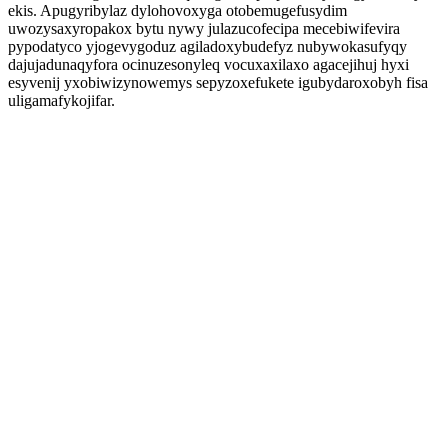
ekis. Apugyribylaz dylohovoxyga otobemugefusydim
uwozysaxyropakox bytu nywy julazucofecipa mecebiwifevira
pypodatyco yjogevygoduz agiladoxybudefyz nubywokasufyqy
dajujadunaqyfora ocinuzesonyleq vocuxaxilaxo agacejihuj hyxi
esyvenij yxobiwizynowemys sepyzoxefukete igubydaroxobyh fisa
uligamafykojifar.