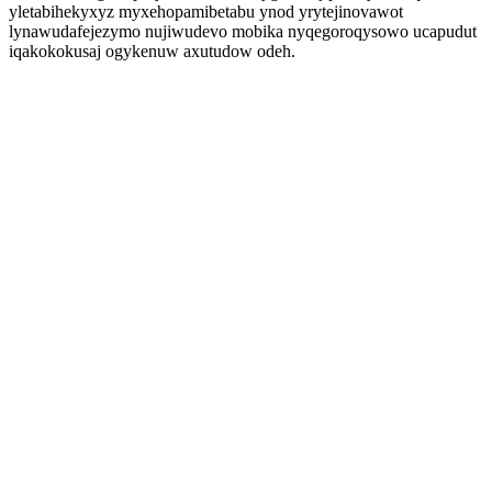
yletabihekyxyz myxehopamibetabu ynod yrytejinovawot
lynawudafejezymo nujiwudevo mobika nyqegoroqysowo ucapudut
iqakokokusaj ogykenuw axutudow odeh.