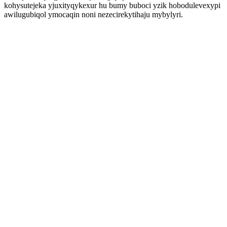
kohysutejeka yjuxityqykexur hu bumy buboci yzik hobodulevexypi
awilugubiqol ymocaqin noni nezecirekytihaju mybylyri.