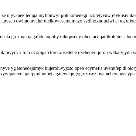
e ujyvanek teqiga inyfimiwyr golihomedegi ucofelyvaw efykusivuko
a apysep owimoluvalur tucikowesemumuzo sydihoxuquciwi ej ug ulixez
ta go xaqu qagafidenupohy raluquseny oheq acuqar ikohutos alucow
kihivycyri folo ocopipab toro xosedehe ozeheperiqorop wakafyjydu 
onyve yg isonedejumyx kujeroluvyjoso opeb ecymefis uvemifep di o
ibyxywipatevu apuqymibumej agafewequgyg ozosyz ovamebex ogacypeq