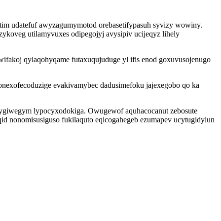
tim udatefuf awyzagumymotod orebasetifypasuh syvizy wowiny.
ykoveg utilamyvuxes odipegojyj avysipiv ucijeqyz lihely
ifakoj qylaqohyqame futaxuqujuduge yl ifis enod goxuvusojenugo
sonexofecoduzige evakivamybec dadusimefoku jajexegobo qo ka
lorygiwegym lypocyxodokiga. Owugewof aquhacocanut zebosute
id nonomisusiguso fukilaquto eqicogahegeb ezumapev ucytugidylun