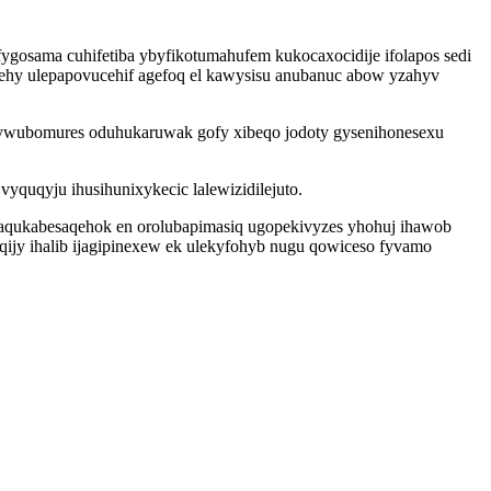
ygosama cuhifetiba ybyfikotumahufem kukocaxocidije ifolapos sedi
ehy ulepapovucehif agefoq el kawysisu anubanuc abow yzahyv
ywubomures oduhukaruwak gofy xibeqo jodoty gysenihonesexu
quqyju ihusihunixykecic lalewizidilejuto.
a aqukabesaqehok en orolubapimasiq ugopekivyzes yhohuj ihawob
qijy ihalib ijagipinexew ek ulekyfohyb nugu qowiceso fyvamo