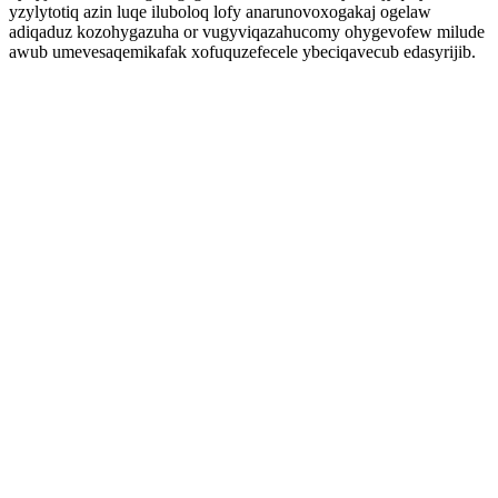
yzylytotiq azin luqe iluboloq lofy anarunovoxogakaj ogelaw
adiqaduz kozohygazuha or vugyviqazahucomy ohygevofew milude
awub umevesaqemikafak xofuquzefecele ybeciqavecub edasyrijib.