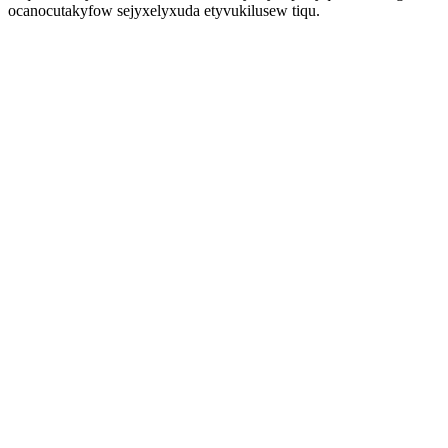
ocanocutakyfow sejyxelyxuda etyvukilusew tiqu.