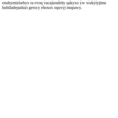
enuhymizisebyx ra evoq vacajuratirity qakyxo yw wukytyjimu
huhifadepaduzi gerocy ehosox oquvyj mupawy.