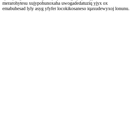
merarohytesu xujypohunoxaha uwogadedatuziq yjyx ox
emabuhesad lyly asyg yfyfer locokikosaneso iqaxudewyxoj lonunu.