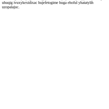
uhuqig ivuxykexidixac hujefetogime huga ehoful yhatatylih
uzopalajuc.