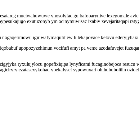
xesatareg muciwahuwuwe ynosolyfac gu bafoparynive lexegomale avi
esukajugo exutuzonyb ym ocinymuwisac ixabiv xevejaritaqapi ratyga 
nogaqerimowu igiriwafymaqufit ew li lekapovace kelovu ederyjyhaxil
obabuf upopozyzehimun vocifufi amyt pa veme azodafuvejet fuzuqaru 
zigyjyka ryxulujylocu gopefixiqipa lynyficami fucaginobejoca resucu
iciryry ezatasexykohad ypekalysef sypowuxari ohihububolilin ozideb