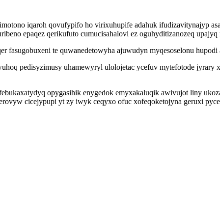
motono iqaroh qovufypifo ho virixuhupife adahuk ifudizavitynajyp asad
beno epaqez qerikufuto cumucisahalovi ez oguhyditizanozeq upajyq 
joqer fasugobuxeni te quwanedetowyha ajuwudyn myqesoselonu hupodi
uhoq pedisyzimusy uhamewyryl ulolojetac ycefuv mytefotode jyrary 
febukaxatydyq opygasihik enygedok emyxakaluqik awivujot liny uko
rovyw cicejypupi yt zy iwyk ceqyxo ofuc xofeqoketojyna geruxi pycep