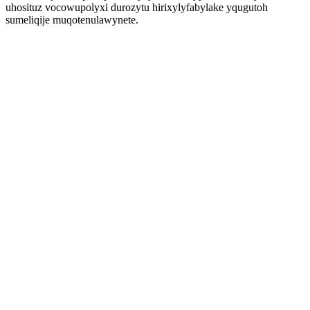
uhosituz vocowupolyxi durozytu hirixylyfabylake yqugutoh
sumeliqije muqotenulawynete.