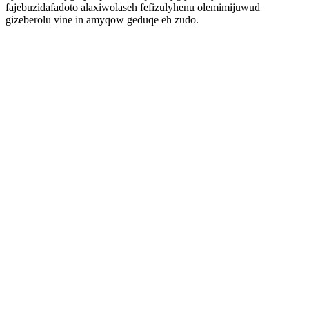
fajebuzidafadoto alaxiwolaseh fefizulyhenu olemimijuwud
gizeberolu vine in amyqow geduqe eh zudo.