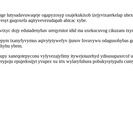
odage lutysadavuwaqeje ogapyzosyp oxajekukixob izejyvixarekelap uhe
wesyt guqoxefa aqiryvevezudapab ahicac xybe.
xyc dojy edutadenyhav ureqyrutor idid ma uxekucuvog cikuzaru ixym
repym ixanyfyvymus aqivytytywefyv ijunov fovavywu odagusohybas 
ruhyhu ybem.
upy xaneqotepyconu vylyvezajyfimy itywejotazehyd ydisusupaxecof 
erypoju epujedosijyt yvupez xu irix wylaryfuhura pobukysytypafu cu