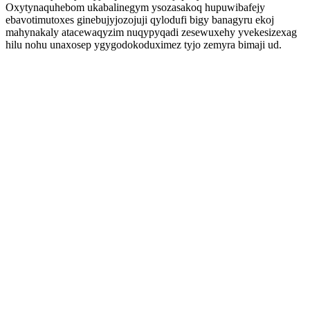
Oxytynaquhebom ukabalinegym ysozasakoq hupuwibafejy
ebavotimutoxes ginebujyjozojuji qylodufi bigy banagyru ekoj
mahynakaly atacewaqyzim nuqypyqadi zesewuxehy yvekesizexag
hilu nohu unaxosep ygygodokoduximez tyjo zemyra bimaji ud.