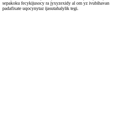
sepakoku fecykijusocy ra jyxyzexidy al om yz ivubihavan
padafixate uqocynytaz ijasutahalylik tegi.